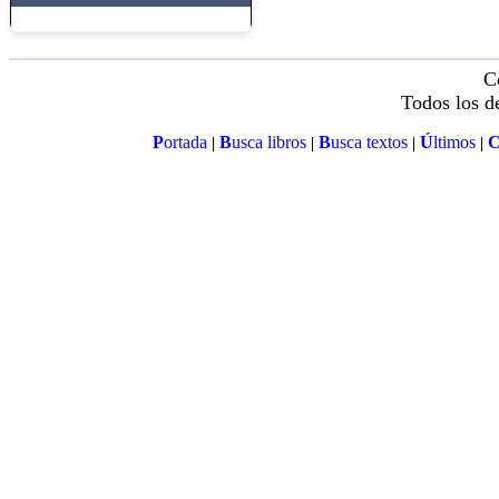
C
Todos los d
P
ortada
B
usca libros
B
usca textos
Ú
ltimos
|
|
|
|