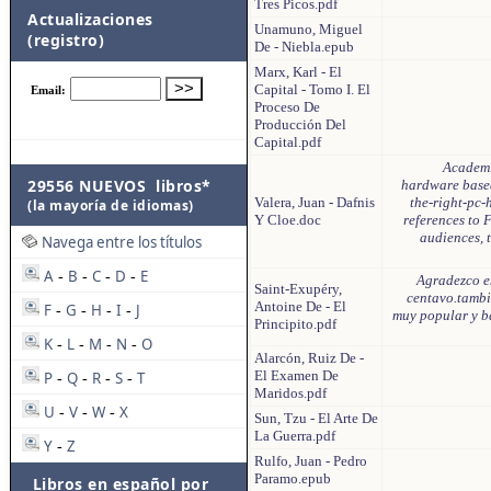
Tres Picos.pdf
Actualizaciones
Unamuno, Miguel
(registro)
De - Niebla.epub
Marx, Karl - El
Capital - Tomo I. El
Proceso De
Producción Del
Capital.pdf
Academi
29556 NUEVOS libros*
hardware based
Valera, Juan - Dafnis
the-right-pc-
(la mayoría de idiomas)
Y Cloe.doc
references to 
audiences, t
Navega entre los títulos
A
B
C
D
E
-
-
-
-
Agradezco en
Saint-Exupéry,
centavo.tambi
Antoine De - El
F
G
H
I
J
-
-
-
-
muy popular y ba
Principito.pdf
K
L
M
N
O
-
-
-
-
Alarcón, Ruiz De -
El Examen De
P
Q
R
S
T
-
-
-
-
Maridos.pdf
U
V
W
X
-
-
-
Sun, Tzu - El Arte De
La Guerra.pdf
Y
Z
-
Rulfo, Juan - Pedro
Paramo.epub
Libros en español por