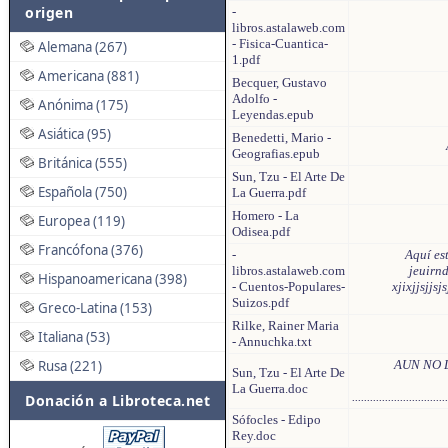
origen
-
libros.astalaweb.com
- Fisica-Cuantica-
Alemana (267)
1.pdf
Americana (881)
Becquer, Gustavo
Adolfo -
Anónima (175)
Leyendas.epub
Asiática (95)
Benedetti, Mario -
Geografias.epub
Británica (555)
Sun, Tzu - El Arte De
Española (750)
La Guerra.pdf
Homero - La
Europea (119)
Odisea.pdf
Francófona (376)
-
Aquí est
libros.astalaweb.com
jeuirnd
Hispanoamericana (398)
- Cuentos-Populares-
xjixjjsjjs
Suizos.pdf
Greco-Latina (153)
Rilke, Rainer Maria
Italiana (53)
- Annuchka.txt
Rusa (221)
AUN NO 
Sun, Tzu - El Arte De
La Guerra.doc
................................
Donación a Libroteca.net
Sófocles - Edipo
Rey.doc