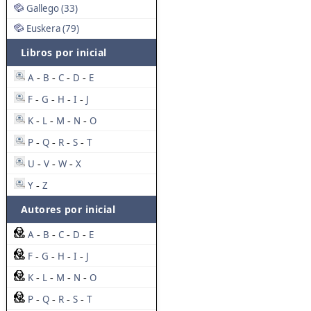
Gallego (33)
Euskera (79)
Libros por inicial
A
B
C
D
E
-
-
-
-
F
G
H
I
J
-
-
-
-
K
L
M
N
O
-
-
-
-
P
Q
R
S
T
-
-
-
-
U
V
W
X
-
-
-
Y
Z
-
Autores por inicial
A
B
C
D
E
-
-
-
-
F
G
H
I
J
-
-
-
-
K
L
M
N
O
-
-
-
-
P
Q
R
S
T
-
-
-
-