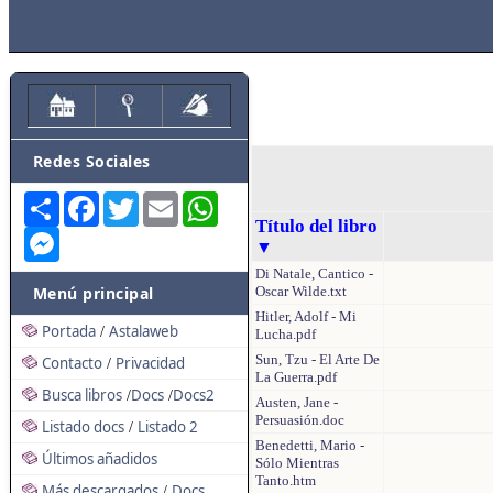
Redes Sociales
Share
Facebook
Twitter
Email
WhatsApp
Título del libro
Messenger
▼
Di Natale, Cantico -
Menú principal
Oscar Wilde.txt
Hitler, Adolf - Mi
Portada
Astalaweb
/
Lucha.pdf
Sun, Tzu - El Arte De
Contacto
Privacidad
/
La Guerra.pdf
Busca libros
Docs
Docs2
/
/
Austen, Jane -
Persuasión.doc
Listado docs
Listado 2
/
Benedetti, Mario -
Últimos añadidos
Sólo Mientras
Tanto.htm
Más descargados
Docs
/