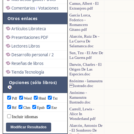
Camus, Albert - El
Comentarios
Votaciones
Extranjero.pdf
/
García Lorca,
Otros enlaces
Federico -
Romancero
Artículos Libroteca
Gitano.pdf
Alarcón, Ruiz De -
Presentaciones PDF
La Cueva De
Lectores Libros
Salamanca.doc
Sun, Tzu - El Arte De
Desarrollo personal
2
/
La Guerra.pdf
Reseñas de libros
Darwin, Charles - El
Origen De Las
Tienda Tecnología
Especies.doc
ßnónimo - îamasutra
Opciones (sólo libros)
lustrado.doc
Anónimo -
Kamasutra
Pdf
Word
Html
Txt
Ilustrado.doc
Rtf
Chm
Epub
Exe
Carroll, Lewis -
Alice In
Incluir idiomas
Wonderland.pdf
Alarcón, Antonio De
- El Sombrero De