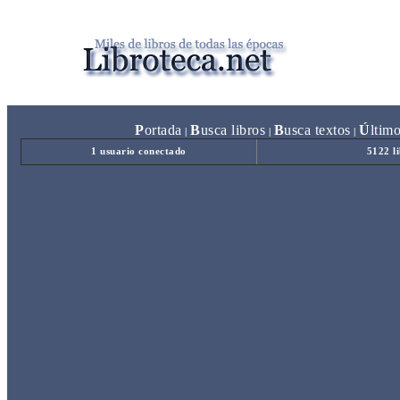
P
ortada
B
usca libros
B
usca textos
Ú
ltim
|
|
|
1 usuario conectado
5122 l