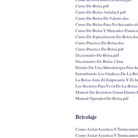
Curso-De-Bolsa.pdf
Curso-De-Bolsa-Aulafacil.pdf
Curso-De-Bolsa-De-Valores.doc
Curso-De-Bolsa-Para-No-Iniciados.d
Curso-De-Bolsa-Y-Mercados-Financie
Curso-De-Especulacion-En-Bolsa.do
Curso-Practico-De-Bolsa.doc
Curso-Practico-De-Bolsa.pdf
Diccionario-De-Bolsa.pdf
Diccionario-De-Bolsa-2.htm
Diseño-De-Una-Metodologia-Para-Inv
Entendiendo-Los-Graficos-De-La-Bol
La-Bolsa-Ante-El-Empresario-Y-El-In
Los-Secretos-Para-Vivir-De-La-Bolsa
Manual-De-Inversion-Ganar-Dinero-
Manual-Operador-De-Bolsa.pdf
Bricolaje
Como-Aislar-Acustica-Y-Termicament
Como-Aislar-Acustica-Y-Termicament