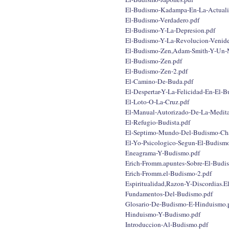
El-Budismo-Kadampa-En-La-Actuali
El-Budismo-Verdadero.pdf
El-Budismo-Y-La-Depresion.pdf
El-Budismo-Y-La-Revolucion-Venide
El-Budismo-Zen,Adam-Smith-Y-Un-
El-Budismo-Zen.pdf
El-Budismo-Zen-2.pdf
El-Camino-De-Buda.pdf
El-Despertar-Y-La-Felicidad-En-El-B
El-Loto-O-La-Cruz.pdf
El-Manual-Autorizado-De-La-Medita
El-Refugio-Budista.pdf
El-Septimo-Mundo-Del-Budismo-Ch
El-Yo-Psicologico-Segun-El-Budism
Eneagrama-Y-Budismo.pdf
Erich-Fromm.apuntes-Sobre-El-Budi
Erich-Fromm.el-Budismo-2.pdf
Espiritualidad,Razon-Y-Discordias.
Fundamentos-Del-Budismo.pdf
Glosario-De-Budismo-E-Hinduismo.
Hinduismo-Y-Budismo.pdf
Introduccion-Al-Budismo.pdf