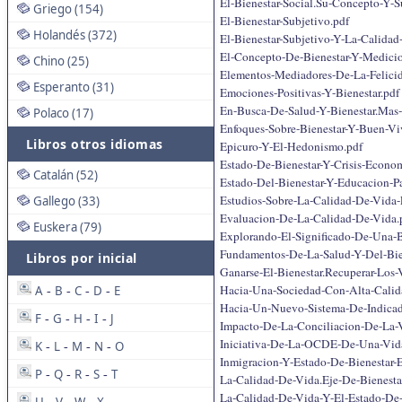
El-Bienestar-Social.Su-Concepto-Y-
Griego (154)
El-Bienestar-Subjetivo.pdf
Holandés (372)
El-Bienestar-Subjetivo-Y-La-Calida
El-Concepto-De-Bienestar-Y-Medici
Chino (25)
Elementos-Mediadores-De-La-Felicid
Esperanto (31)
Emociones-Positivas-Y-Bienestar.pdf
En-Busca-De-Salud-Y-Bienestar.Mas
Polaco (17)
Enfoques-Sobre-Bienestar-Y-Buen-Viv
Libros otros idiomas
Epicuro-Y-El-Hedonismo.pdf
Estado-De-Bienestar-Y-Crisis-Econo
Catalán (52)
Estado-Del-Bienestar-Y-Educacion-Pa
Estudios-Sobre-La-Calidad-De-Vida-
Gallego (33)
Evaluacion-De-La-Calidad-De-Vida.
Euskera (79)
Explorando-El-Significado-De-Una-B
Fundamentos-De-La-Salud-Y-Del-Bie
Libros por inicial
Ganarse-El-Bienestar.Recuperar-Los
Hacia-Una-Sociedad-Con-Alta-Calid
A
B
C
D
E
-
-
-
-
Hacia-Un-Nuevo-Sistema-De-Indicado
F
G
H
I
J
-
-
-
-
Impacto-De-La-Conciliacion-De-La-Vi
Iniciativa-De-La-OCDE-De-Una-Vid
K
L
M
N
O
-
-
-
-
Inmigracion-Y-Estado-De-Bienestar-
P
Q
R
S
T
-
-
-
-
La-Calidad-De-Vida.Eje-De-Bienestar
La-Calidad-De-Vida-Y-El-Estado-De-