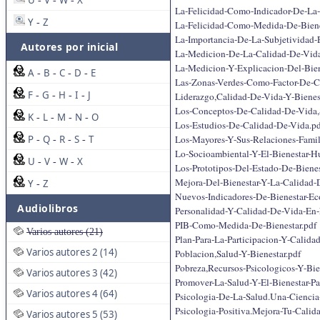
U
V
W
X
-
-
-
La-Felicidad-Como-Indicador-De-La
Y
Z
-
La-Felicidad-Como-Medida-De-Biene
La-Importancia-De-La-Subjetividad
Autores por inicial
La-Medicion-De-La-Calidad-De-Vida
La-Medicion-Y-Explicacion-Del-Bien
A
B
C
D
E
-
-
-
-
Las-Zonas-Verdes-Como-Factor-De-C
F
G
H
I
J
Liderazgo,Calidad-De-Vida-Y-Bienes
-
-
-
-
Los-Conceptos-De-Calidad-De-Vida,S
K
L
M
N
O
-
-
-
-
Los-Estudios-De-Calidad-De-Vida.p
Los-Mayores-Y-Sus-Relaciones-Famil
P
Q
R
S
T
-
-
-
-
Lo-Socioambiental-Y-El-Bienestar-
U
V
W
X
-
-
-
Los-Prototipos-Del-Estado-De-Bienes
Mejora-Del-Bienestar-Y-La-Calidad-
Y
Z
-
Nuevos-Indicadores-De-Bienestar-E
Audiolibros
Personalidad-Y-Calidad-De-Vida-En-
PIB-Como-Medida-De-Bienestar.pdf
Varios autores (21)
Plan-Para-La-Participacion-Y-Calid
Varios autores 2 (14)
Poblacion,Salud-Y-Bienestar.pdf
Pobreza,Recursos-Psicologicos-Y-Bie
Varios autores 3 (42)
Promover-La-Salud-Y-El-Bienestar-Pa
Varios autores 4 (64)
Psicologia-De-La-Salud.Una-Ciencia-
Psicologia-Positiva.Mejora-Tu-Calid
Varios autores 5 (53)