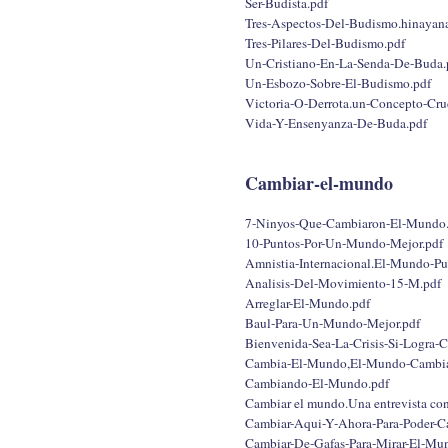
Ser-Budista.pdf
Tres-Aspectos-Del-Budismo.hinayan
Tres-Pilares-Del-Budismo.pdf
Un-Cristiano-En-La-Senda-De-Buda.
Un-Esbozo-Sobre-El-Budismo.pdf
Victoria-O-Derrota.un-Concepto-Cru
Vida-Y-Ensenyanza-De-Buda.pdf
Cambiar-el-mundo
7-Ninyos-Que-Cambiaron-El-Mundo.
10-Puntos-Por-Un-Mundo-Mejor.pdf
Amnistia-Internacional.El-Mundo-P
Analisis-Del-Movimiento-15-M.pdf
Arreglar-El-Mundo.pdf
Baul-Para-Un-Mundo-Mejor.pdf
Bienvenida-Sea-La-Crisis-Si-Logra-
Cambia-El-Mundo,El-Mundo-Cambia
Cambiando-El-Mundo.pdf
Cambiar el mundo.Una entrevista co
Cambiar-Aqui-Y-Ahora-Para-Poder-
Cambiar-De-Gafas-Para-Mirar-El-Mu