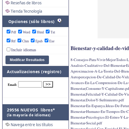
Reseñas de libros
Tienda Tecnología
Opciones (sólo libros)
Pdf
Word
Html
Txt
Rtf
Chm
Epub
Exe
Bienestar-y-calidad-de-vi
Incluir idiomas
8-Consejos-Para-Vivir-Mejor-Todos-L
Analisis-Cualitativo-Del-Bienestar-E
Aproximacion-A-La-Teoria-Del-Biene
Actualizaciones (registro)
Autopercepcion-De-Calidad-De-Vida
Avances-En-La-Comprension-De-La-C
Bienestar,Consumo-Y-Capitalismo.pd
Bienestar,Felicidad-Y-Calidad-De-Vi
Bienestar.Dolor-Y-Sufrimiento.pdf
Bienestar-En-Espanya.Ideas-De-Futu
29556 NUEVOS libros*
Bienestar-Humano-En-Tiempos-De-Cri
(la mayoría de idiomas)
Bienestar-Psicologico.El-Estres-Y-L
Bienestar-Social.pdf
Navega entre los títulos
Bienestar-Social-Con-Equidad.El-Nu