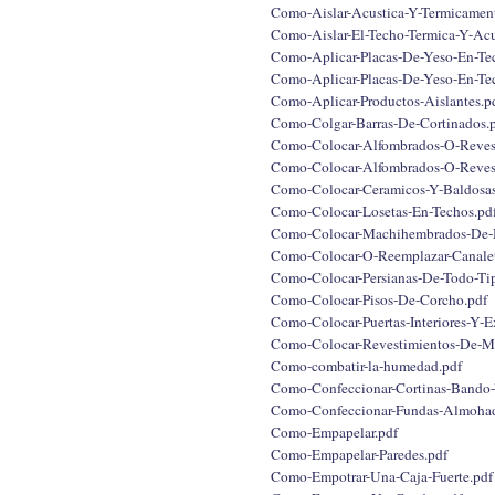
Como-Aislar-Acustica-Y-Termicament
Como-Aislar-El-Techo-Termica-Y-Acu
Como-Aplicar-Placas-De-Yeso-En-Tec
Como-Aplicar-Placas-De-Yeso-En-Tec
Como-Aplicar-Productos-Aislantes.p
Como-Colgar-Barras-De-Cortinados.
Como-Colocar-Alfombrados-O-Revest
Como-Colocar-Alfombrados-O-Revest
Como-Colocar-Ceramicos-Y-Baldosas
Como-Colocar-Losetas-En-Techos.pd
Como-Colocar-Machihembrados-De-
Como-Colocar-O-Reemplazar-Canalet
Como-Colocar-Persianas-De-Todo-Ti
Como-Colocar-Pisos-De-Corcho.pdf
Como-Colocar-Puertas-Interiores-Y-Ex
Como-Colocar-Revestimientos-De-Ma
Como-combatir-la-humedad.pdf
Como-Confeccionar-Cortinas-Bando-
Como-Confeccionar-Fundas-Almohad
Como-Empapelar.pdf
Como-Empapelar-Paredes.pdf
Como-Empotrar-Una-Caja-Fuerte.pdf