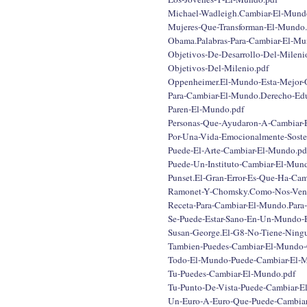
Michael-Wadleigh.Cambiar-El-Mund
Mujeres-Que-Transforman-El-Mundo.
Obama.Palabras-Para-Cambiar-El-Mu
Objetivos-De-Desarrollo-Del-Mileni
Objetivos-Del-Milenio.pdf
Oppenheimer.El-Mundo-Esta-Mejor-O
Para-Cambiar-El-Mundo.Derecho-Edu
Paren-El-Mundo.pdf
Personas-Que-Ayudaron-A-Cambiar-
Por-Una-Vida-Emocionalmente-Soste
Puede-El-Arte-Cambiar-El-Mundo.pd
Puede-Un-Instituto-Cambiar-El-Mun
Punset.El-Gran-Error-Es-Que-Ha-Ca
Ramonet-Y-Chomsky.Como-Nos-Ven
Receta-Para-Cambiar-El-Mundo.Para-
Se-Puede-Estar-Sano-En-Un-Mundo-
Susan-George.El-G8-No-Tiene-Ningu
Tambien-Puedes-Cambiar-El-Mundo-C
Todo-El-Mundo-Puede-Cambiar-El-
Tu-Puedes-Cambiar-El-Mundo.pdf
Tu-Punto-De-Vista-Puede-Cambiar-E
Un-Euro-A-Euro-Que-Puede-Cambiar