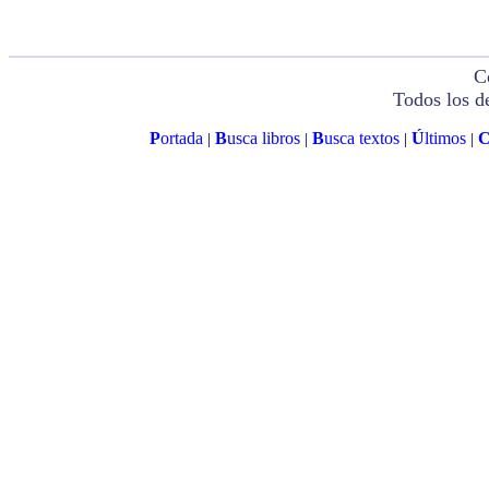
C
Todos los d
P
ortada
B
usca libros
B
usca textos
Ú
ltimos
|
|
|
|