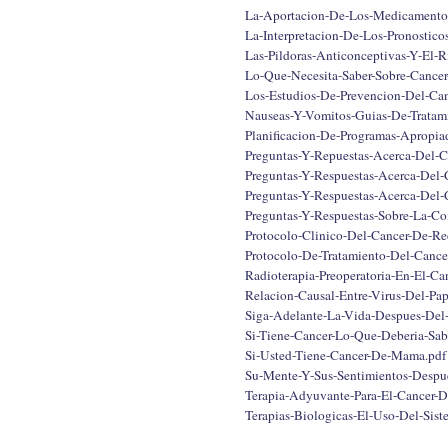
La-Aportacion-De-Los-Medicamentos
La-Interpretacion-De-Los-Pronosticos
Las-Pildoras-Anticonceptivas-Y-El-R
Lo-Que-Necesita-Saber-Sobre-Cance
Los-Estudios-De-Prevencion-Del-Can
Nauseas-Y-Vomitos-Guias-De-Tratami
Planificacion-De-Programas-Apropia
Preguntas-Y-Repuestas-Acerca-Del-C
Preguntas-Y-Respuestas-Acerca-Del-
Preguntas-Y-Respuestas-Acerca-Del-
Preguntas-Y-Respuestas-Sobre-La-Co
Protocolo-Clinico-Del-Cancer-De-Re
Protocolo-De-Tratamiento-Del-Canc
Radioterapia-Preoperatoria-En-El-Ca
Relacion-Causal-Entre-Virus-Del-Pa
Siga-Adelante-La-Vida-Despues-Del-
Si-Tiene-Cancer-Lo-Que-Deberia-Sabe
Si-Usted-Tiene-Cancer-De-Mama.pdf
Su-Mente-Y-Sus-Sentimientos-Despue
Terapia-Adyuvante-Para-El-Cancer-D
Terapias-Biologicas-El-Uso-Del-Sist