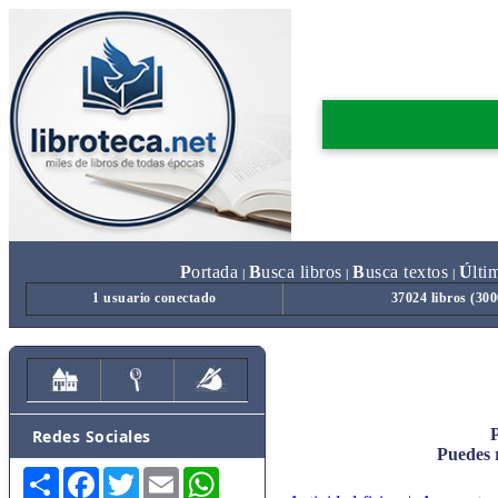
P
ortada
B
usca libros
B
usca textos
Ú
lti
|
|
|
1 usuario conectado
37024 libros (30
P
Redes Sociales
Puedes r
Share
Facebook
Twitter
Email
WhatsApp