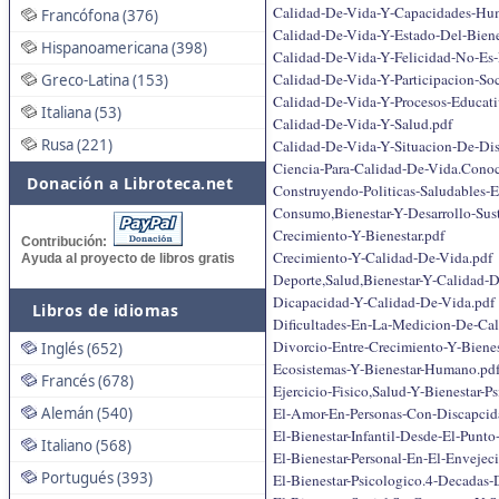
Calidad-De-Vida-Y-Capacidades-Hu
Francófona (376)
Calidad-De-Vida-Y-Estado-Del-Biene
Hispanoamericana (398)
Calidad-De-Vida-Y-Felicidad-No-Es
Calidad-De-Vida-Y-Participacion-So
Greco-Latina (153)
Calidad-De-Vida-Y-Procesos-Educati
Italiana (53)
Calidad-De-Vida-Y-Salud.pdf
Rusa (221)
Calidad-De-Vida-Y-Situacion-De-Dis
Ciencia-Para-Calidad-De-Vida.Conoc
Donación a Libroteca.net
Construyendo-Politicas-Saludables-E
Consumo,Bienestar-Y-Desarrollo-Sust
Crecimiento-Y-Bienestar.pdf
Contribución:
Crecimiento-Y-Calidad-De-Vida.pdf
Ayuda al proyecto de libros gratis
Deporte,Salud,Bienestar-Y-Calidad-D
Dicapacidad-Y-Calidad-De-Vida.pdf
Libros de idiomas
Dificultades-En-La-Medicion-De-Ca
Divorcio-Entre-Crecimiento-Y-Bienes
Inglés (652)
Ecosistemas-Y-Bienestar-Humano.pd
Francés (678)
Ejercicio-Fisico,Salud-Y-Bienestar-P
El-Amor-En-Personas-Con-Discapcida
Alemán (540)
El-Bienestar-Infantil-Desde-El-Punt
Italiano (568)
El-Bienestar-Personal-En-El-Envejec
Portugués (393)
El-Bienestar-Psicologico.4-Decadas-