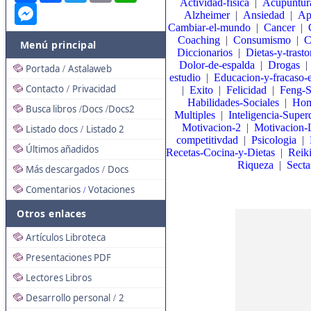
Actividad-fisica
|
Acupuntur
Messenger
Alzheimer
|
Ansiedad
|
Ap
Cambiar-el-mundo
|
Cancer
|
Coaching
|
Consumismo
|
C
Menú principal
Diccionarios
|
Dietas-y-trasto
Dolor-de-espalda
|
Drogas
Portada
Astalaweb
/
estudio
|
Educacion-y-fracaso-e
Contacto
Privacidad
|
Exito
|
Felicidad
|
Feng-S
/
Habilidades-Sociales
|
Hom
Busca libros
Docs
Docs2
/
/
Multiples
|
Inteligencia-Super
Motivacion-2
|
Motivacion-
Listado docs
Listado 2
/
competitivdad
|
Psicologia
|
Últimos añadidos
Recetas-Cocina-y-Dietas
|
Reik
Riqueza
|
Secta
Más descargados
Docs
/
Comentarios
Votaciones
/
Otros enlaces
Artículos Libroteca
Presentaciones PDF
Lectores Libros
Desarrollo personal
2
/