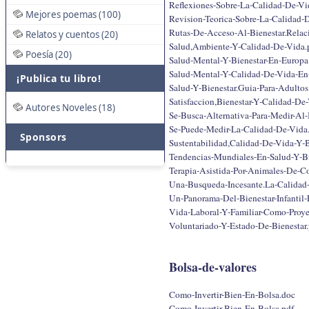
Reflexiones-Sobre-La-Calidad-De-Vid
Mejores poemas (100)
Revision-Teorica-Sobre-La-Calidad-
Rutas-De-Acceso-Al-Bienestar.Relac
Relatos y cuentos (20)
Salud,Ambiente-Y-Calidad-De-Vida.
Poesía (20)
Salud-Mental-Y-Bienestar-En-Europa
Salud-Mental-Y-Calidad-De-Vida-En
¡Publica tu libro!
Salud-Y-Bienestar.Guia-Para-Adultos
Satisfaccion,Bienestar-Y-Calidad-De
Autores Noveles (18)
Se-Busca-Alternativa-Para-Medir-Al-
Se-Puede-Medir-La-Calidad-De-Vida.
Sponsors
Sustentabilidad,Calidad-De-Vida-Y-B
Tendencias-Mundiales-En-Salud-Y-Bi
Terapia-Asistida-Por-Animales-De-C
Una-Busqueda-Incesante.La-Calidad
Un-Panorama-Del-Bienestar-Infantil-
Vida-Laboral-Y-Familiar-Como-Proy
Voluntariado-Y-Estado-De-Bienestar.
Bolsa-de-valores
Como-Invertir-Bien-En-Bolsa.doc
Como-Invertir-Bien-En-Bolsa.pdf