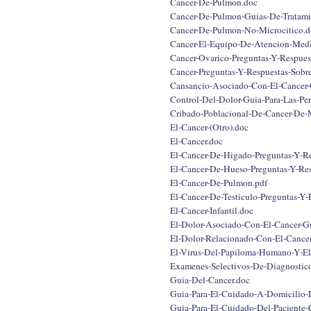
Cancer-De-Pulmon.doc
Cancer-De-Pulmon-Guias-De-Tratamie
Cancer-De-Pulmon-No-Microcitico.d
Cancer-El-Equipo-De-Atencion-Medi
Cancer-Ovarico-Preguntas-Y-Respues
Cancer-Preguntas-Y-Respuestas-Sobr
Cansancio-Asociado-Con-El-Cancer-G
Control-Del-Dolor-Guia-Para-Las-Pe
Cribado-Poblacional-De-Cancer-De
El-Cancer-(Otro).doc
El-Cancer.doc
El-Cancer-De-Higado-Preguntas-Y-Re
El-Cancer-De-Hueso-Preguntas-Y-Res
El-Cancer-De-Pulmon.pdf
El-Cancer-De-Testiculo-Preguntas-Y-
El-Cancer-Infantil.doc
El-Dolor-Asociado-Con-El-Cancer-Gu
El-Dolor-Relacionado-Con-El-Cancer
El-Virus-Del-Papiloma-Humano-Y-El
Examenes-Selectivos-De-Diagnostico
Guia-Del-Cancer.doc
Guia-Para-El-Cuidado-A-Domicilio-D
Guia-Para-El-Cuidado-Del-Paciente-