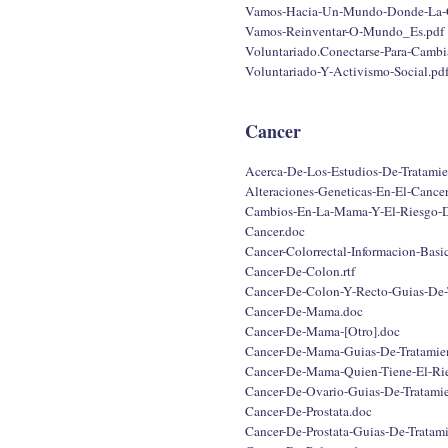
Vamos-Hacia-Un-Mundo-Donde-La-Co
Vamos-Reinventar-O-Mundo_Es.pdf
Voluntariado.Conectarse-Para-Cambi
Voluntariado-Y-Activismo-Social.pd
Cancer
Acerca-De-Los-Estudios-De-Tratamie
Alteraciones-Geneticas-En-El-Cancer
Cambios-En-La-Mama-Y-El-Riesgo-De
Cancer.doc
Cancer-Colorrectal-Informacion-Bas
Cancer-De-Colon.rtf
Cancer-De-Colon-Y-Recto-Guias-De-T
Cancer-De-Mama.doc
Cancer-De-Mama-[Otro].doc
Cancer-De-Mama-Guias-De-Tratamient
Cancer-De-Mama-Quien-Tiene-El-Rie
Cancer-De-Ovario-Guias-De-Tratamie
Cancer-De-Prostata.doc
Cancer-De-Prostata-Guias-De-Tratami