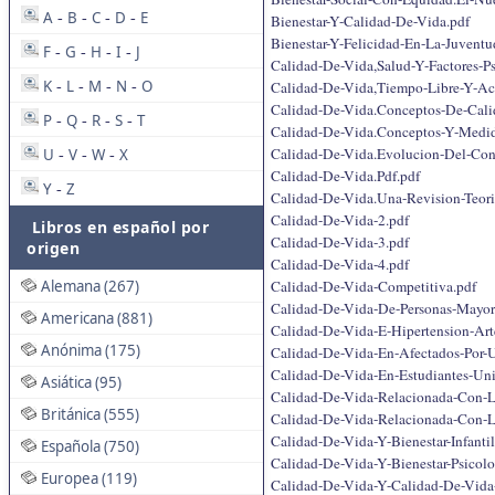
A
B
C
D
E
-
-
-
-
Bienestar-Y-Calidad-De-Vida.pdf
Bienestar-Y-Felicidad-En-La-Juventu
F
G
H
I
J
-
-
-
-
Calidad-De-Vida,Salud-Y-Factores-P
K
L
M
N
O
Calidad-De-Vida,Tiempo-Libre-Y-Act
-
-
-
-
Calidad-De-Vida.Conceptos-De-Cali
P
Q
R
S
T
-
-
-
-
Calidad-De-Vida.Conceptos-Y-Medid
Calidad-De-Vida.Evolucion-Del-Conc
U
V
W
X
-
-
-
Calidad-De-Vida.Pdf.pdf
Y
Z
-
Calidad-De-Vida.Una-Revision-Teor
Calidad-De-Vida-2.pdf
Libros en español por
Calidad-De-Vida-3.pdf
origen
Calidad-De-Vida-4.pdf
Calidad-De-Vida-Competitiva.pdf
Alemana (267)
Calidad-De-Vida-De-Personas-Mayor
Americana (881)
Calidad-De-Vida-E-Hipertension-Arte
Anónima (175)
Calidad-De-Vida-En-Afectados-Por-U
Calidad-De-Vida-En-Estudiantes-Uni
Asiática (95)
Calidad-De-Vida-Relacionada-Con-L
Británica (555)
Calidad-De-Vida-Relacionada-Con-L
Calidad-De-Vida-Y-Bienestar-Infanti
Española (750)
Calidad-De-Vida-Y-Bienestar-Psico
Europea (119)
Calidad-De-Vida-Y-Calidad-De-Vida-