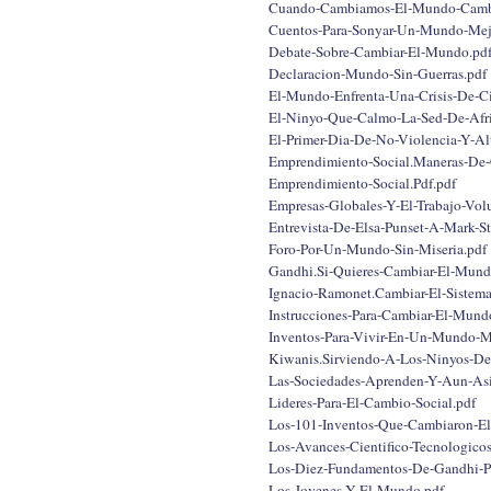
Cuando-Cambiamos-El-Mundo-Camb
Cuentos-Para-Sonyar-Un-Mundo-Mej
Debate-Sobre-Cambiar-El-Mundo.pd
Declaracion-Mundo-Sin-Guerras.pdf
El-Mundo-Enfrenta-Una-Crisis-De-Ci
El-Ninyo-Que-Calmo-La-Sed-De-Afri
El-Primer-Dia-De-No-Violencia-Y-A
Emprendimiento-Social.Maneras-De
Emprendimiento-Social.Pdf.pdf
Empresas-Globales-Y-El-Trabajo-Vol
Entrevista-De-Elsa-Punset-A-Mark-S
Foro-Por-Un-Mundo-Sin-Miseria.pdf
Gandhi.Si-Quieres-Cambiar-El-Mun
Ignacio-Ramonet.Cambiar-El-Sistema
Instrucciones-Para-Cambiar-El-Mund
Inventos-Para-Vivir-En-Un-Mundo-M
Kiwanis.Sirviendo-A-Los-Ninyos-D
Las-Sociedades-Aprenden-Y-Aun-Asi
Lideres-Para-El-Cambio-Social.pdf
Los-101-Inventos-Que-Cambiaron-E
Los-Avances-Cientifico-Tecnologico
Los-Diez-Fundamentos-De-Gandhi-P
Los-Jovenes-Y-El-Mundo.pdf