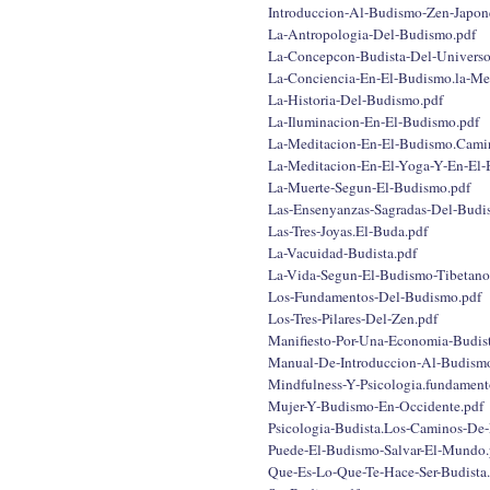
Introduccion-Al-Budismo-Zen-Japon
La-Antropologia-Del-Budismo.pdf
La-Concepcon-Budista-Del-Universo.
La-Conciencia-En-El-Budismo.la-Me
La-Historia-Del-Budismo.pdf
La-Iluminacion-En-El-Budismo.pdf
La-Meditacion-En-El-Budismo.Cami
La-Meditacion-En-El-Yoga-Y-En-El-
La-Muerte-Segun-El-Budismo.pdf
Las-Ensenyanzas-Sagradas-Del-Bud
Las-Tres-Joyas.El-Buda.pdf
La-Vacuidad-Budista.pdf
La-Vida-Segun-El-Budismo-Tibetano
Los-Fundamentos-Del-Budismo.pdf
Los-Tres-Pilares-Del-Zen.pdf
Manifiesto-Por-Una-Economia-Budist
Manual-De-Introduccion-Al-Budism
Mindfulness-Y-Psicologia.fundament
Mujer-Y-Budismo-En-Occidente.pdf
Psicologia-Budista.Los-Caminos-De-
Puede-El-Budismo-Salvar-El-Mundo.
Que-Es-Lo-Que-Te-Hace-Ser-Budista