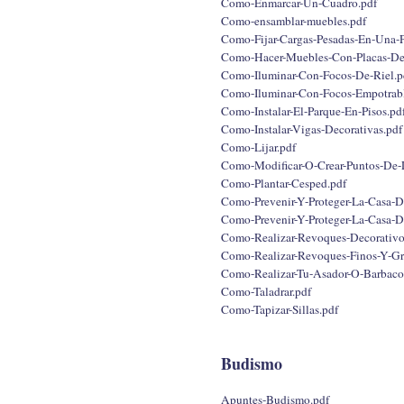
Como-Enmarcar-Un-Cuadro.pdf
Como-ensamblar-muebles.pdf
Como-Fijar-Cargas-Pesadas-En-Una-P
Como-Hacer-Muebles-Con-Placas-De
Como-Iluminar-Con-Focos-De-Riel.p
Como-Iluminar-Con-Focos-Empotrable
Como-Instalar-El-Parque-En-Pisos.pd
Como-Instalar-Vigas-Decorativas.pdf
Como-Lijar.pdf
Como-Modificar-O-Crear-Puntos-De-
Como-Plantar-Cesped.pdf
Como-Prevenir-Y-Proteger-La-Casa-
Como-Prevenir-Y-Proteger-La-Casa-
Como-Realizar-Revoques-Decorativo
Como-Realizar-Revoques-Finos-Y-Gr
Como-Realizar-Tu-Asador-O-Barbaco
Como-Taladrar.pdf
Como-Tapizar-Sillas.pdf
Budismo
Apuntes-Budismo.pdf