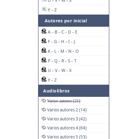
U
V
W
X
-
-
-
Y
Z
-
Autores por inicial
A
B
C
D
E
-
-
-
-
F
G
H
I
J
-
-
-
-
K
L
M
N
O
-
-
-
-
P
Q
R
S
T
-
-
-
-
U
V
W
X
-
-
-
Y
Z
-
Audiolibros
Varios autores (21)
Varios autores 2 (14)
Varios autores 3 (42)
Varios autores 4 (64)
Varios autores 5 (53)