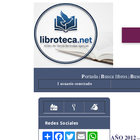
P
ortada
B
usca libros
B
us
|
|
1 usuario conectado
Redes Sociales
Share
Facebook
Twitter
Email
WhatsApp
AÑO 2012
---