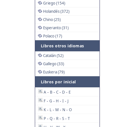
Griego (154)
Holandés (372)
Chino (25)
Esperanto (31)
Polaco (17)
Libros otros idiomas
Catalán (52)
Gallego (33)
Euskera (79)
Libros por inicial
A
B
C
D
E
-
-
-
-
F
G
H
I
J
-
-
-
-
K
L
M
N
O
-
-
-
-
P
Q
R
S
T
-
-
-
-