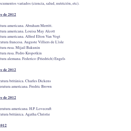
ocumentos variados (ciencia, salud, nutrición, etc).
re de 2012
eratura americana. Abraham Merritt.
eratura americana. Louisa May Alcott
eratura americana. Alfred Elton Van Vogt
eratura francesa. Auguste Villiers de L'isle
ratura rusa. Mijail Bakunin
ratura rusa. Pedro Kropotkin
ratura alemana. Federico (Friedrich) Engels
re de 2012
eratura británica. Charles Dickens
iteratura americana. Fredric Brown
re de 2012
teratura americana. H.P. Lovecraft
eratura británica. Agatha Christie
2012