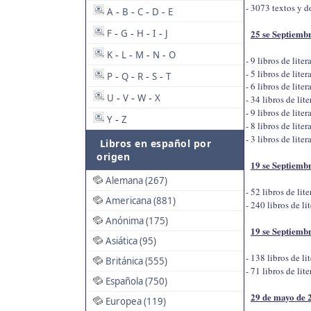
- 3073 textos y d
A
B
C
D
E
-
-
-
-
F
G
H
I
J
25 se Septiemb
-
-
-
-
K
L
M
N
O
-
-
-
-
- 9 libros de lit
- 5 libros de lit
P
Q
R
S
T
-
-
-
-
- 6 libros de lit
U
V
W
X
-
-
-
- 34 libros de lit
- 9 libros de lite
Y
Z
-
- 8 libros de lite
- 3 libros de lite
Libros en español por
origen
19 se Septiemb
Alemana (267)
- 52 libros de lit
Americana (881)
- 240 libros de l
Anónima (175)
19 se Septiemb
Asiática (95)
- 138 libros de li
Británica (555)
- 71 libros de lit
Española (750)
29 de mayo de 
Europea (119)