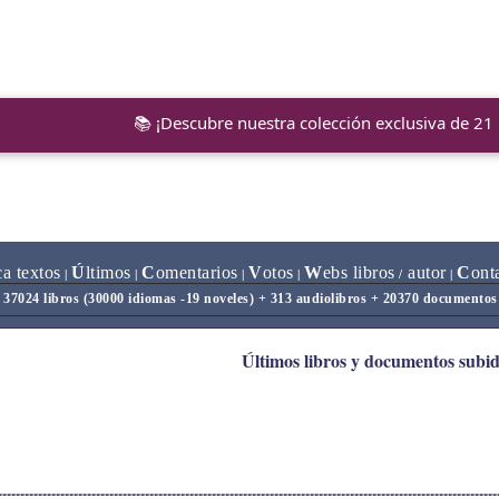
📚 ¡Descubre nuestra colección exclusiva de 21
ca textos
Ú
ltimos
C
omentarios
V
otos
W
ebs libros
autor
C
ont
|
|
|
|
/
|
37024 libros (30000 idiomas -19 noveles) + 313 audiolibros + 20370 documentos
Últimos libros y documentos subi
---------------------------------------------------------------------------------------------------------------