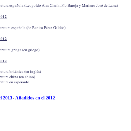
teratura española (Leopoldo Alas Clarín, Pío Baroja y Mariano José de Larra)
2012
iteratura española (de Benito Pérez Galdós)
2012
teratura griega (en griego)
2012
eratura británica (en inglés)
eratura china (en chino)
eratura en esperanto
-
l 2013
Añadidos en el 2012