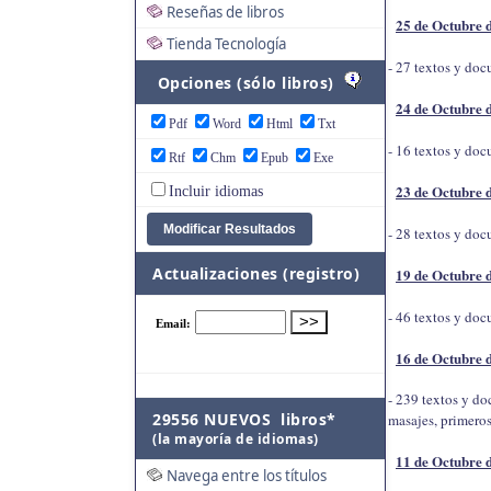
Reseñas de libros
25 de Octubre 
Tienda Tecnología
- 27 textos y do
Opciones (sólo libros)
24 de Octubre 
Pdf
Word
Html
Txt
- 16 textos y do
Rtf
Chm
Epub
Exe
23 de Octubre 
Incluir idiomas
- 28 textos y do
Actualizaciones (registro)
19 de Octubre 
- 46 textos y doc
16 de Octubre 
- 239 textos y do
29556 NUEVOS libros*
masajes, primeros
(la mayoría de idiomas)
11 de Octubre 
Navega entre los títulos