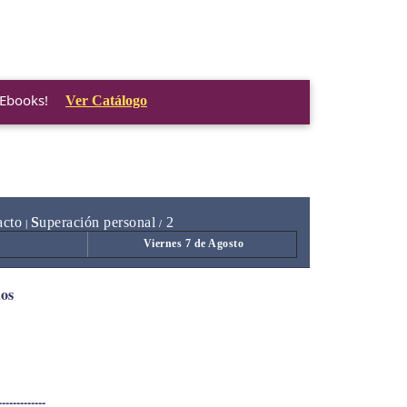
 Ebooks!
Ver Catálogo
acto
S
uperación personal
2
|
/
Viernes 7 de Agosto
dos
-------------