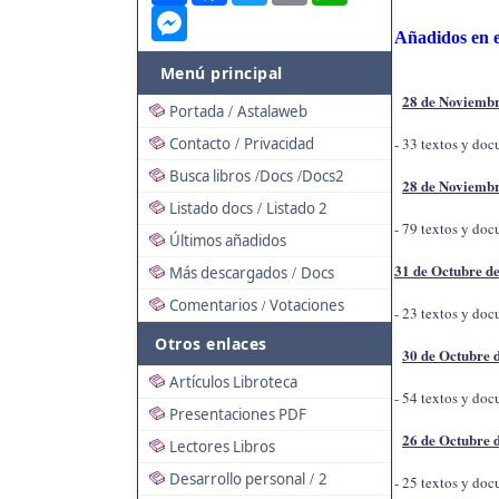
Messenger
Añadidos en e
Menú principal
28 de Noviembr
Portada
Astalaweb
/
Contacto
Privacidad
- 33 textos y do
/
Busca libros
Docs
Docs2
/
/
28 de Noviembr
Listado docs
Listado 2
/
- 79 textos y do
Últimos añadidos
31 de Octubre d
Más descargados
Docs
/
Comentarios
Votaciones
/
- 23 textos y do
Otros enlaces
30 de Octubre 
Artículos Libroteca
- 54 textos y do
Presentaciones PDF
26 de Octubre 
Lectores Libros
Desarrollo personal
2
/
- 25 textos y do