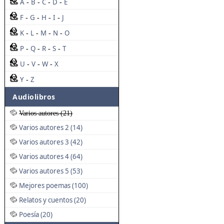
A
B
C
D
E
-
-
-
-
F
G
H
I
J
-
-
-
-
K
L
M
N
O
-
-
-
-
P
Q
R
S
T
-
-
-
-
U
V
W
X
-
-
-
Y
Z
-
Audiolibros
Varios autores (21)
Varios autores 2 (14)
Varios autores 3 (42)
Varios autores 4 (64)
Varios autores 5 (53)
Mejores poemas (100)
Relatos y cuentos (20)
Poesía (20)