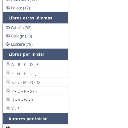
Polaco (17)
Libros otros idiomas
Catalán (52)
Gallego (33)
Euskera (79)
Libros por inicial
A
B
C
D
E
-
-
-
-
F
G
H
I
J
-
-
-
-
K
L
M
N
O
-
-
-
-
P
Q
R
S
T
-
-
-
-
U
V
W
X
-
-
-
Y
Z
-
Autores por inicial