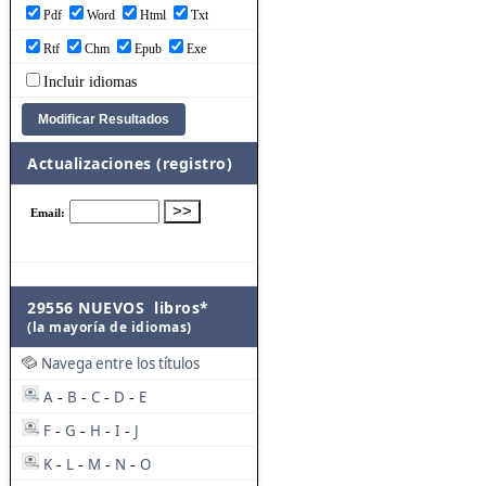
Pdf
Word
Html
Txt
Rtf
Chm
Epub
Exe
Incluir idiomas
Actualizaciones (registro)
29556 NUEVOS libros*
(la mayoría de idiomas)
Navega entre los títulos
A
B
C
D
E
-
-
-
-
F
G
H
I
J
-
-
-
-
K
L
M
N
O
-
-
-
-