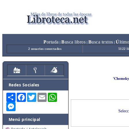
P
ortada
B
usca libros
B
usca textos
Ú
ltim
|
|
|
2 usuarios conectados
5122 l
'Chomsky 
Redes Sociales
Share
Facebook
Twitter
Email
WhatsApp
Messenger
Selecc
Menú principal