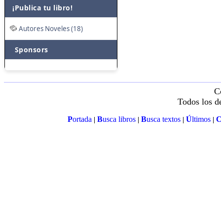
¡Publica tu libro!
Autores Noveles (18)
Sponsors
C
Todos los d
P
ortada
B
usca libros
B
usca textos
Ú
ltimos
|
|
|
|