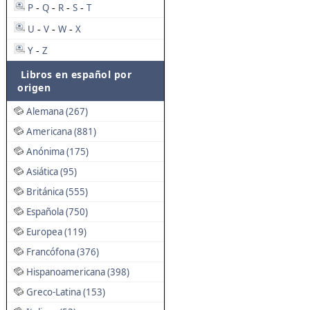
P
Q
R
S
T
-
-
-
-
U
V
W
X
-
-
-
Y
Z
-
Libros en español por
origen
Alemana (267)
Americana (881)
Anónima (175)
Asiática (95)
Británica (555)
Española (750)
Europea (119)
Francófona (376)
Hispanoamericana (398)
Greco-Latina (153)