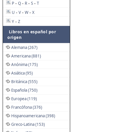
P
Q
R
S
T
-
-
-
-
U
V
W
X
-
-
-
Y
Z
-
Libros en español por
origen
Alemana (267)
Americana (881)
Anónima (175)
Asiática (95)
Británica (555)
Española (750)
Europea (119)
Francófona (376)
Hispanoamericana (398)
Greco-Latina (153)