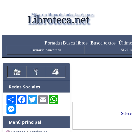
P
ortada
B
usca libros
B
usca textos
Ú
ltim
|
|
|
1 usuario conectado
5122 l
Redes Sociales
Share
Facebook
Twitter
Email
WhatsApp
Messenger
Selecc
Menú principal