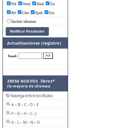
Pdf
Word
Html
Txt
Rtf
Chm
Epub
Exe
Incluir idiomas
Actualizaciones (registro)
29556 NUEVOS libros*
(la mayoría de idiomas)
Navega entre los títulos
A
B
C
D
E
-
-
-
-
F
G
H
I
J
-
-
-
-
K
L
M
N
O
-
-
-
-