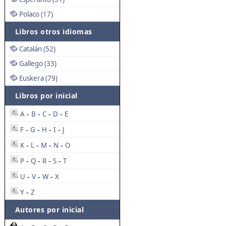
Polaco (17)
Libros otros idiomas
Catalán (52)
Gallego (33)
Euskera (79)
Libros por inicial
A
B
C
D
E
-
-
-
-
F
G
H
I
J
-
-
-
-
K
L
M
N
O
-
-
-
-
P
Q
R
S
T
-
-
-
-
U
V
W
X
-
-
-
Y
Z
-
Autores por inicial