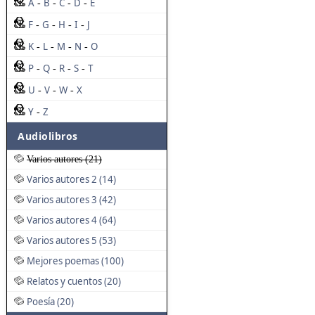
A
B
C
D
E
-
-
-
-
F
G
H
I
J
-
-
-
-
K
L
M
N
O
-
-
-
-
P
Q
R
S
T
-
-
-
-
U
V
W
X
-
-
-
Y
Z
-
Audiolibros
Varios autores (21)
Varios autores 2 (14)
Varios autores 3 (42)
Varios autores 4 (64)
Varios autores 5 (53)
Mejores poemas (100)
Relatos y cuentos (20)
Poesía (20)