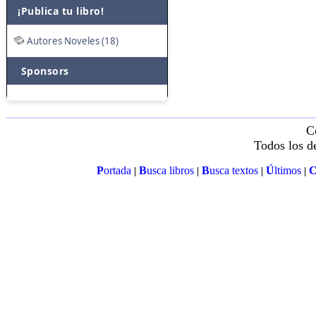
¡Publica tu libro!
Autores Noveles (18)
Sponsors
C
Todos los d
P
ortada
B
usca libros
B
usca textos
Ú
ltimos
|
|
|
|