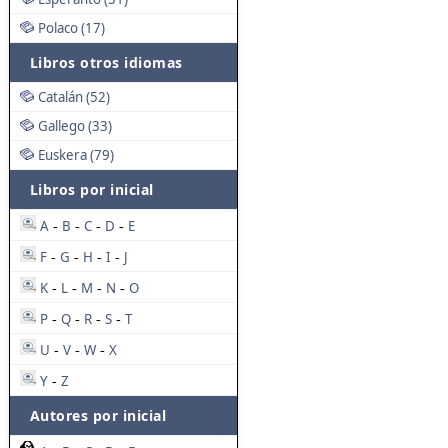
Polaco (17)
Libros otros idiomas
Catalán (52)
Gallego (33)
Euskera (79)
Libros por inicial
A
B
C
D
E
-
-
-
-
F
G
H
I
J
-
-
-
-
K
L
M
N
O
-
-
-
-
P
Q
R
S
T
-
-
-
-
U
V
W
X
-
-
-
Y
Z
-
Autores por inicial