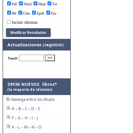
Pdf
Word
Html
Txt
Rtf
Chm
Epub
Exe
Incluir idiomas
Actualizaciones (registro)
29556 NUEVOS libros*
(la mayoría de idiomas)
Navega entre los títulos
A
B
C
D
E
-
-
-
-
F
G
H
I
J
-
-
-
-
K
L
M
N
O
-
-
-
-