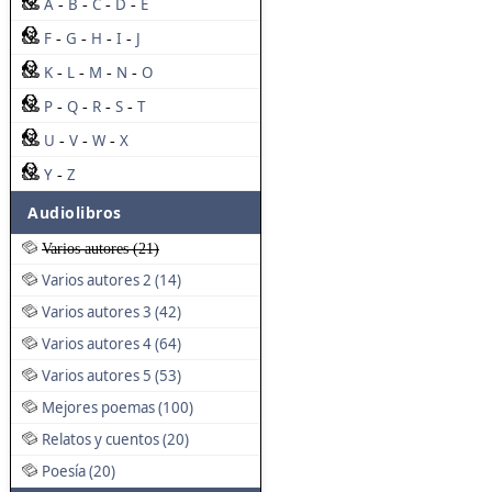
A
B
C
D
E
-
-
-
-
F
G
H
I
J
-
-
-
-
K
L
M
N
O
-
-
-
-
P
Q
R
S
T
-
-
-
-
U
V
W
X
-
-
-
Y
Z
-
Audiolibros
Varios autores (21)
Varios autores 2 (14)
Varios autores 3 (42)
Varios autores 4 (64)
Varios autores 5 (53)
Mejores poemas (100)
Relatos y cuentos (20)
Poesía (20)