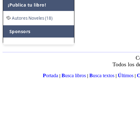
¡Publica tu libro!
Autores Noveles (18)
Sponsors
C
Todos los d
P
ortada
B
usca libros
B
usca textos
Ú
ltimos
|
|
|
|