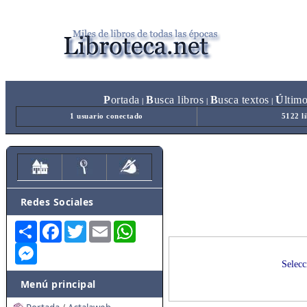
P
ortada
B
usca libros
B
usca textos
Ú
ltim
|
|
|
1 usuario conectado
5122 l
Redes Sociales
Share
Facebook
Twitter
Email
WhatsApp
Messenger
Selecc
Menú principal