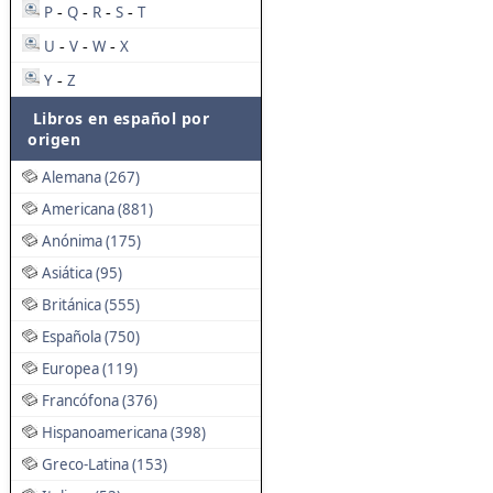
P
Q
R
S
T
-
-
-
-
U
V
W
X
-
-
-
Y
Z
-
Libros en español por
origen
Alemana (267)
Americana (881)
Anónima (175)
Asiática (95)
Británica (555)
Española (750)
Europea (119)
Francófona (376)
Hispanoamericana (398)
Greco-Latina (153)