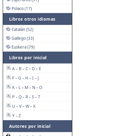
Polaco (17)
Libros otros idiomas
Catalán (52)
Gallego (33)
Euskera (79)
Libros por inicial
A
B
C
D
E
-
-
-
-
F
G
H
I
J
-
-
-
-
K
L
M
N
O
-
-
-
-
P
Q
R
S
T
-
-
-
-
U
V
W
X
-
-
-
Y
Z
-
Autores por inicial