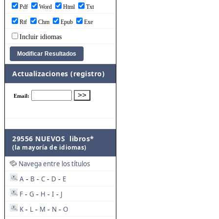
Pdf
Word
Html
Txt
Rtf
Chm
Epub
Exe
Incluir idiomas
Actualizaciones (registro)
29556 NUEVOS libros*
(la mayoría de idiomas)
Navega entre los títulos
A
B
C
D
E
-
-
-
-
F
G
H
I
J
-
-
-
-
K
L
M
N
O
-
-
-
-