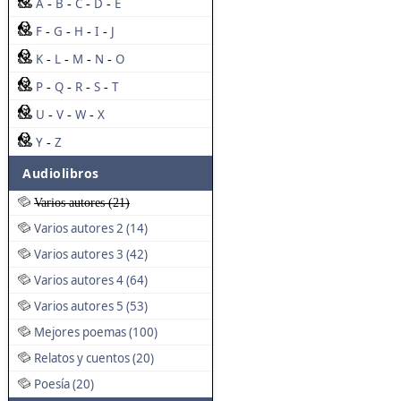
A
B
C
D
E
-
-
-
-
F
G
H
I
J
-
-
-
-
K
L
M
N
O
-
-
-
-
P
Q
R
S
T
-
-
-
-
U
V
W
X
-
-
-
Y
Z
-
Audiolibros
Varios autores (21)
Varios autores 2 (14)
Varios autores 3 (42)
Varios autores 4 (64)
Varios autores 5 (53)
Mejores poemas (100)
Relatos y cuentos (20)
Poesía (20)