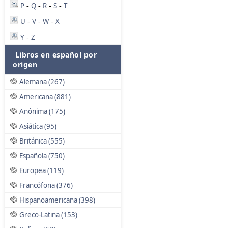
P
Q
R
S
T
-
-
-
-
U
V
W
X
-
-
-
Y
Z
-
Libros en español por
origen
Alemana (267)
Americana (881)
Anónima (175)
Asiática (95)
Británica (555)
Española (750)
Europea (119)
Francófona (376)
Hispanoamericana (398)
Greco-Latina (153)