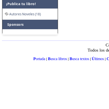
¡Publica tu libro!
Autores Noveles (18)
Sponsors
C
Todos los d
P
ortada
B
usca libros
B
usca textos
Ú
ltimos
|
|
|
|