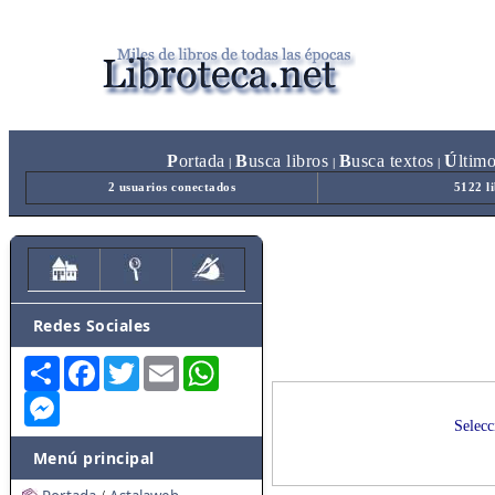
P
ortada
B
usca libros
B
usca textos
Ú
ltim
|
|
|
2 usuarios conectados
5122 l
Redes Sociales
Share
Facebook
Twitter
Email
WhatsApp
Messenger
Selecc
Menú principal