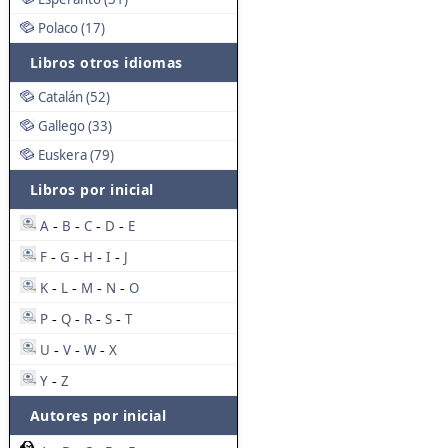
Polaco (17)
Libros otros idiomas
Catalán (52)
Gallego (33)
Euskera (79)
Libros por inicial
A
B
C
D
E
-
-
-
-
F
G
H
I
J
-
-
-
-
K
L
M
N
O
-
-
-
-
P
Q
R
S
T
-
-
-
-
U
V
W
X
-
-
-
Y
Z
-
Autores por inicial