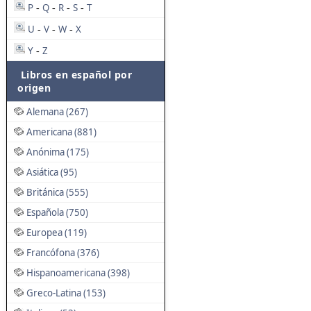
P
Q
R
S
T
-
-
-
-
U
V
W
X
-
-
-
Y
Z
-
Libros en español por
origen
Alemana (267)
Americana (881)
Anónima (175)
Asiática (95)
Británica (555)
Española (750)
Europea (119)
Francófona (376)
Hispanoamericana (398)
Greco-Latina (153)