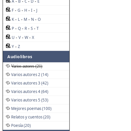
A
B
C
D
E
-
-
-
-
F
G
H
I
J
-
-
-
-
K
L
M
N
O
-
-
-
-
P
Q
R
S
T
-
-
-
-
U
V
W
X
-
-
-
Y
Z
-
Audiolibros
Varios autores (21)
Varios autores 2 (14)
Varios autores 3 (42)
Varios autores 4 (64)
Varios autores 5 (53)
Mejores poemas (100)
Relatos y cuentos (20)
Poesía (20)