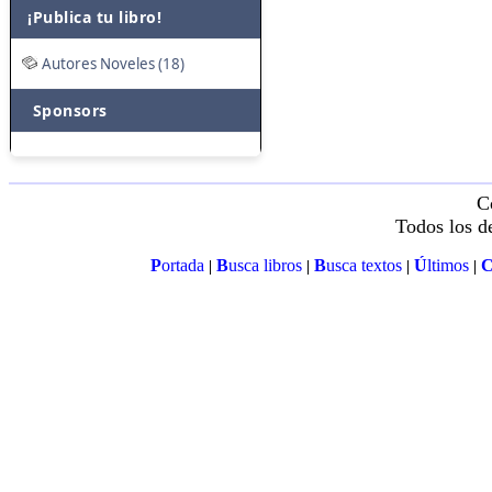
¡Publica tu libro!
Autores Noveles (18)
Sponsors
C
Todos los d
P
ortada
B
usca libros
B
usca textos
Ú
ltimos
|
|
|
|