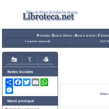
P
ortada
B
usca libros
B
usca textos
Ú
ltim
|
|
|
1 usuario conectado
5122 l
Redes Sociales
Share
Facebook
Twitter
Email
WhatsApp
Messenger
Selecc
Menú principal