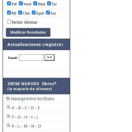
Pdf
Word
Html
Txt
Rtf
Chm
Epub
Exe
Incluir idiomas
Actualizaciones (registro)
29556 NUEVOS libros*
(la mayoría de idiomas)
Navega entre los títulos
A
B
C
D
E
-
-
-
-
F
G
H
I
J
-
-
-
-
K
L
M
N
O
-
-
-
-