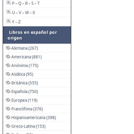
P
Q
R
S
T
-
-
-
-
U
V
W
X
-
-
-
Y
Z
-
Libros en español por
origen
Alemana (267)
Americana (881)
Anónima (175)
Asiática (95)
Británica (555)
Española (750)
Europea (119)
Francófona (376)
Hispanoamericana (398)
Greco-Latina (153)