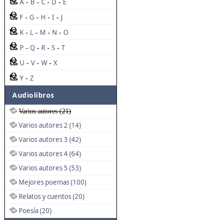
A
B
C
D
E
-
-
-
-
F
G
H
I
J
-
-
-
-
K
L
M
N
O
-
-
-
-
P
Q
R
S
T
-
-
-
-
U
V
W
X
-
-
-
Y
Z
-
Audiolibros
Varios autores (21)
Varios autores 2 (14)
Varios autores 3 (42)
Varios autores 4 (64)
Varios autores 5 (53)
Mejores poemas (100)
Relatos y cuentos (20)
Poesía (20)