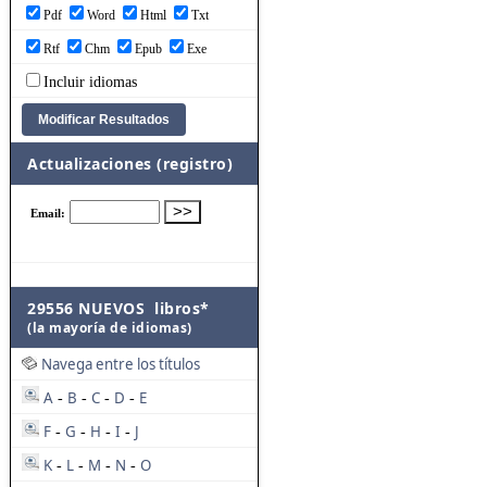
Pdf
Word
Html
Txt
Rtf
Chm
Epub
Exe
Incluir idiomas
Actualizaciones (registro)
29556 NUEVOS libros*
(la mayoría de idiomas)
Navega entre los títulos
A
B
C
D
E
-
-
-
-
F
G
H
I
J
-
-
-
-
K
L
M
N
O
-
-
-
-