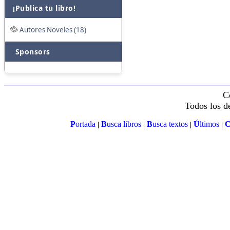
¡Publica tu libro!
Autores Noveles (18)
Sponsors
C
Todos los d
P
ortada
B
usca libros
B
usca textos
Ú
ltimos
|
|
|
|