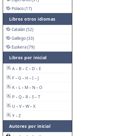
Polaco (17)
Libros otros idiomas
Catalán (52)
Gallego (33)
Euskera (79)
Libros por inicial
A
B
C
D
E
-
-
-
-
F
G
H
I
J
-
-
-
-
K
L
M
N
O
-
-
-
-
P
Q
R
S
T
-
-
-
-
U
V
W
X
-
-
-
Y
Z
-
Autores por inicial