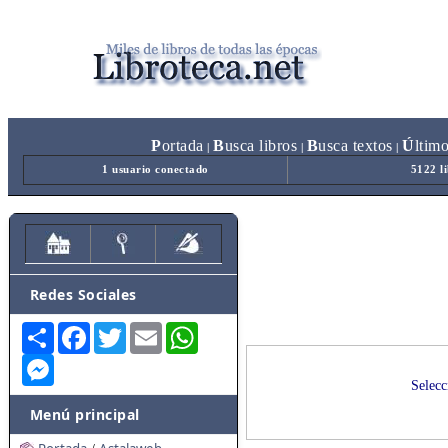
P
ortada
B
usca libros
B
usca textos
Ú
ltim
|
|
|
1 usuario conectado
5122 l
Redes Sociales
Share
Facebook
Twitter
Email
WhatsApp
Messenger
Selecc
Menú principal