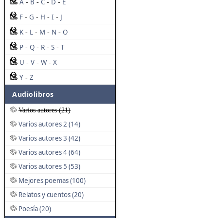
A
B
C
D
E
-
-
-
-
F
G
H
I
J
-
-
-
-
K
L
M
N
O
-
-
-
-
P
Q
R
S
T
-
-
-
-
U
V
W
X
-
-
-
Y
Z
-
Audiolibros
Varios autores (21)
Varios autores 2 (14)
Varios autores 3 (42)
Varios autores 4 (64)
Varios autores 5 (53)
Mejores poemas (100)
Relatos y cuentos (20)
Poesía (20)