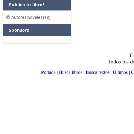
¡Publica tu libro!
Autores Noveles (18)
Sponsors
C
Todos los d
P
ortada
B
usca libros
B
usca textos
Ú
ltimos
|
|
|
|