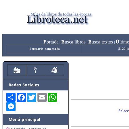
P
ortada
B
usca libros
B
usca textos
Ú
ltim
|
|
|
1 usuario conectado
5122 l
Redes Sociales
Share
Facebook
Twitter
Email
WhatsApp
Messenger
Selecc
Menú principal