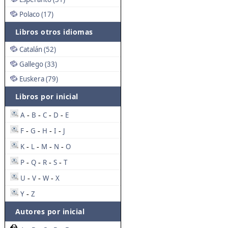
Polaco (17)
Libros otros idiomas
Catalán (52)
Gallego (33)
Euskera (79)
Libros por inicial
A
B
C
D
E
-
-
-
-
F
G
H
I
J
-
-
-
-
K
L
M
N
O
-
-
-
-
P
Q
R
S
T
-
-
-
-
U
V
W
X
-
-
-
Y
Z
-
Autores por inicial