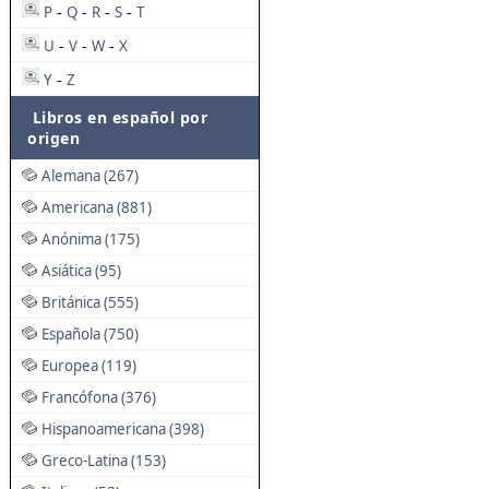
P
Q
R
S
T
-
-
-
-
U
V
W
X
-
-
-
Y
Z
-
Libros en español por
origen
Alemana (267)
Americana (881)
Anónima (175)
Asiática (95)
Británica (555)
Española (750)
Europea (119)
Francófona (376)
Hispanoamericana (398)
Greco-Latina (153)