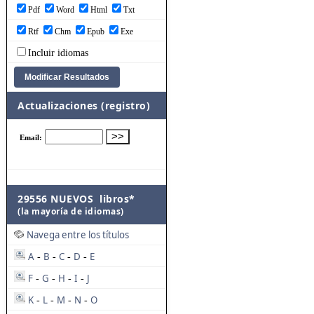
Pdf
Word
Html
Txt
Rtf
Chm
Epub
Exe
Incluir idiomas
Actualizaciones (registro)
29556 NUEVOS libros*
(la mayoría de idiomas)
Navega entre los títulos
A
B
C
D
E
-
-
-
-
F
G
H
I
J
-
-
-
-
K
L
M
N
O
-
-
-
-