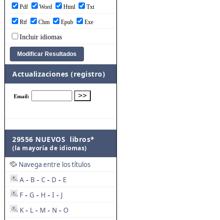
Pdf
Word
Html
Txt
Rtf
Chm
Epub
Exe
Incluir idiomas
Actualizaciones (registro)
29556 NUEVOS libros*
(la mayoría de idiomas)
Navega entre los títulos
A
B
C
D
E
-
-
-
-
F
G
H
I
J
-
-
-
-
K
L
M
N
O
-
-
-
-