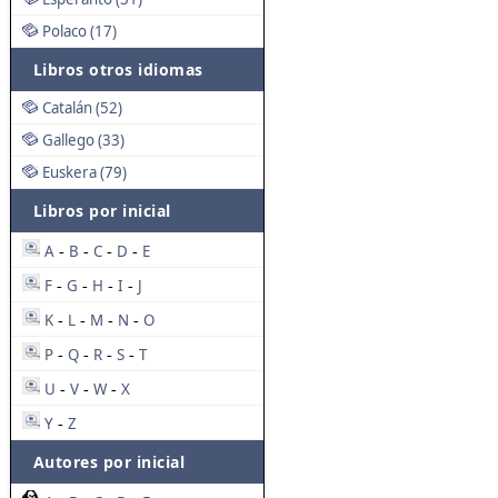
Polaco (17)
Libros otros idiomas
Catalán (52)
Gallego (33)
Euskera (79)
Libros por inicial
A
B
C
D
E
-
-
-
-
F
G
H
I
J
-
-
-
-
K
L
M
N
O
-
-
-
-
P
Q
R
S
T
-
-
-
-
U
V
W
X
-
-
-
Y
Z
-
Autores por inicial