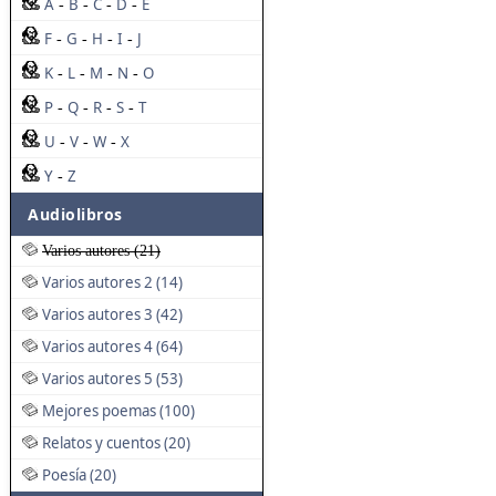
A
B
C
D
E
-
-
-
-
F
G
H
I
J
-
-
-
-
K
L
M
N
O
-
-
-
-
P
Q
R
S
T
-
-
-
-
U
V
W
X
-
-
-
Y
Z
-
Audiolibros
Varios autores (21)
Varios autores 2 (14)
Varios autores 3 (42)
Varios autores 4 (64)
Varios autores 5 (53)
Mejores poemas (100)
Relatos y cuentos (20)
Poesía (20)