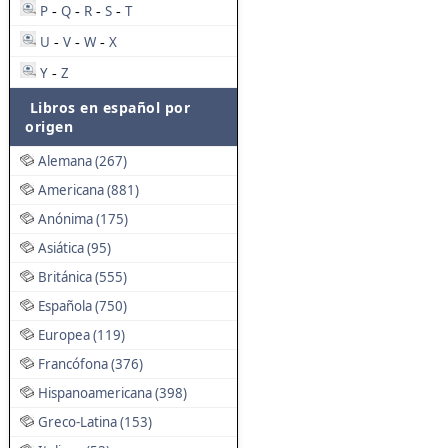
P
Q
R
S
T
-
-
-
-
U
V
W
X
-
-
-
Y
Z
-
Libros en español por
origen
Alemana (267)
Americana (881)
Anónima (175)
Asiática (95)
Británica (555)
Española (750)
Europea (119)
Francófona (376)
Hispanoamericana (398)
Greco-Latina (153)