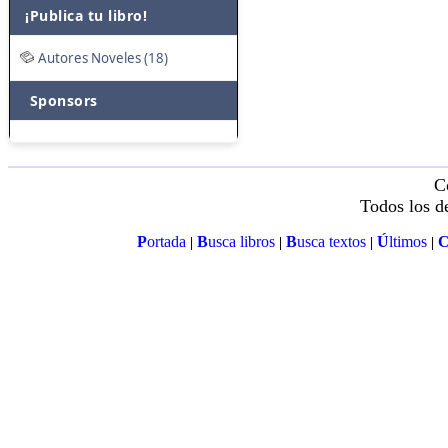
¡Publica tu libro!
Autores Noveles (18)
Sponsors
C
Todos los d
P
ortada
B
usca libros
B
usca textos
Ú
ltimos
|
|
|
|