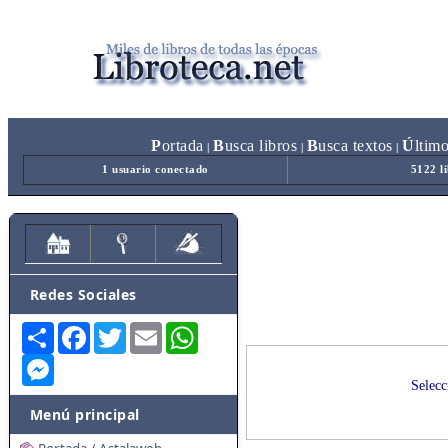
P
ortada
B
usca libros
B
usca textos
Ú
ltim
|
|
|
1 usuario conectado
5122 l
Redes Sociales
Share
Facebook
Twitter
Email
WhatsApp
Messenger
Selecc
Menú principal