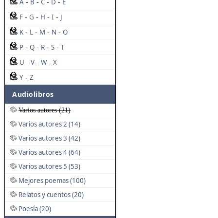
A
B
C
D
E
-
-
-
-
F
G
H
I
J
-
-
-
-
K
L
M
N
O
-
-
-
-
P
Q
R
S
T
-
-
-
-
U
V
W
X
-
-
-
Y
Z
-
Audiolibros
Varios autores (21)
Varios autores 2 (14)
Varios autores 3 (42)
Varios autores 4 (64)
Varios autores 5 (53)
Mejores poemas (100)
Relatos y cuentos (20)
Poesía (20)