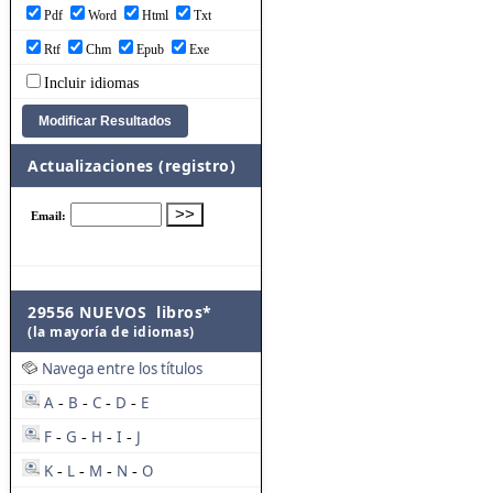
Pdf
Word
Html
Txt
Rtf
Chm
Epub
Exe
Incluir idiomas
Actualizaciones (registro)
29556 NUEVOS libros*
(la mayoría de idiomas)
Navega entre los títulos
A
B
C
D
E
-
-
-
-
F
G
H
I
J
-
-
-
-
K
L
M
N
O
-
-
-
-