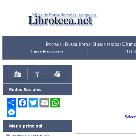
P
ortada
B
usca libros
B
usca textos
Ú
ltim
|
|
|
1 usuario conectado
5122 l
Redes Sociales
Share
Facebook
Twitter
Email
WhatsApp
Messenger
Selecc
Menú principal