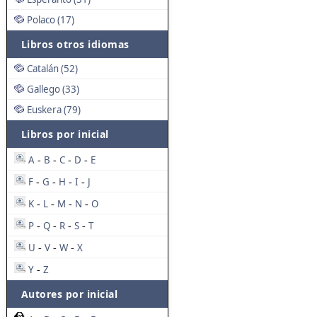
Polaco (17)
Libros otros idiomas
Catalán (52)
Gallego (33)
Euskera (79)
Libros por inicial
A
B
C
D
E
-
-
-
-
F
G
H
I
J
-
-
-
-
K
L
M
N
O
-
-
-
-
P
Q
R
S
T
-
-
-
-
U
V
W
X
-
-
-
Y
Z
-
Autores por inicial