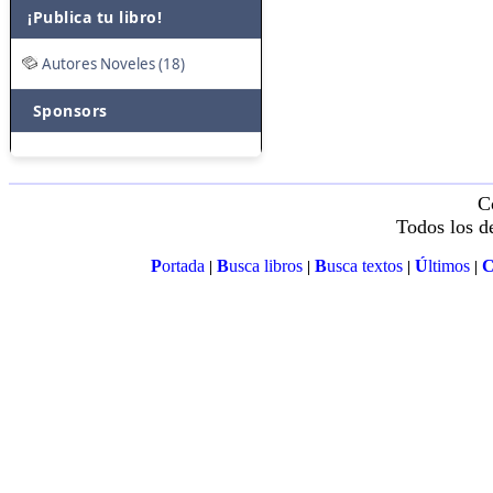
¡Publica tu libro!
Autores Noveles (18)
Sponsors
C
Todos los d
P
ortada
B
usca libros
B
usca textos
Ú
ltimos
|
|
|
|