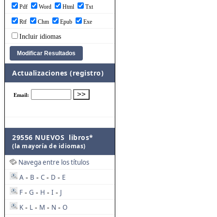
Pdf
Word
Html
Txt
Rtf
Chm
Epub
Exe
Incluir idiomas
Actualizaciones (registro)
29556 NUEVOS libros*
(la mayoría de idiomas)
Navega entre los títulos
A
B
C
D
E
-
-
-
-
F
G
H
I
J
-
-
-
-
K
L
M
N
O
-
-
-
-