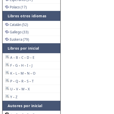
Polaco (17)
Libros otros idiomas
Catalán (52)
Gallego (33)
Euskera (79)
Libros por inicial
A
B
C
D
E
-
-
-
-
F
G
H
I
J
-
-
-
-
K
L
M
N
O
-
-
-
-
P
Q
R
S
T
-
-
-
-
U
V
W
X
-
-
-
Y
Z
-
Autores por inicial