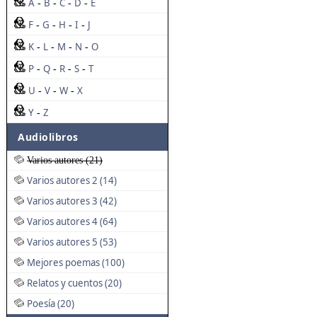
A
B
C
D
E
-
-
-
-
F
G
H
I
J
-
-
-
-
K
L
M
N
O
-
-
-
-
P
Q
R
S
T
-
-
-
-
U
V
W
X
-
-
-
Y
Z
-
Audiolibros
Varios autores (21)
Varios autores 2 (14)
Varios autores 3 (42)
Varios autores 4 (64)
Varios autores 5 (53)
Mejores poemas (100)
Relatos y cuentos (20)
Poesía (20)