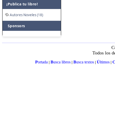
¡Publica tu libro!
Autores Noveles (18)
Sponsors
C
Todos los d
P
ortada
B
usca libros
B
usca textos
Ú
ltimos
|
|
|
|