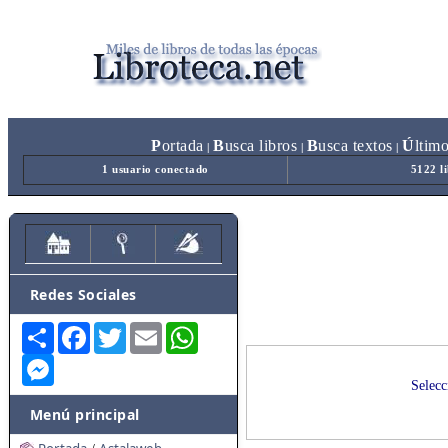
P
ortada
B
usca libros
B
usca textos
Ú
ltim
|
|
|
1 usuario conectado
5122 l
Redes Sociales
Share
Facebook
Twitter
Email
WhatsApp
Messenger
Selecc
Menú principal