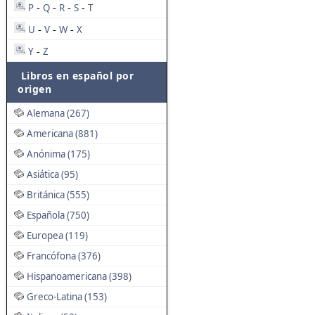
P
Q
R
S
T
-
-
-
-
U
V
W
X
-
-
-
Y
Z
-
Libros en español por
origen
Alemana (267)
Americana (881)
Anónima (175)
Asiática (95)
Británica (555)
Española (750)
Europea (119)
Francófona (376)
Hispanoamericana (398)
Greco-Latina (153)